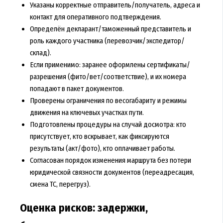
Указаны корректные отправитель/получатель, адреса и
контакт для оперативного подтверждения.
Определён декларант/таможенный представитель и
роль каждого участника (перевозчик/экспедитор/
склад).
Если применимо: заранее оформлены сертификаты/
разрешения (фито/вет/соответствие), и их номера
попадают в пакет документов.
Проверены ограничения по весогабариту и режимы
движения на ключевых участках пути.
Подготовлены процедуры на случай досмотра: кто
присутствует, кто вскрывает, как фиксируются
результаты (акт/фото), кто оплачивает работы.
Согласован порядок изменения маршрута без потери
юридической связности документов (переадресация,
смена ТС, перегруз).
Оценка рисков: задержки,