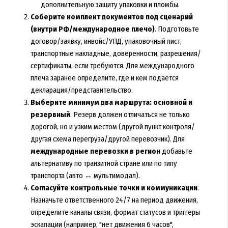
дополнительную защиту упаковки и пломбы.
Соберите комплект документов под сценарий
(внутри РФ/международное плечо)
. Подготовьте
договор/заявку, инвойс/УПД, упаковочный лист,
транспортные накладные, доверенности, разрешения/
сертификаты, если требуются. Для международного
плеча заранее определите, где и кем подаётся
декларация/представительство.
Выберите минимум два маршрута: основной и
резервный
. Резерв должен отличаться не только
дорогой, но и узким местом (другой пункт контроля/
другая схема перегруза/другой перевозчик). Для
международные перевозки в регион
добавьте
альтернативу по транзитной стране или по типу
транспорта (авто ↔ мультимодал).
Согласуйте контрольные точки и коммуникации
.
Назначьте ответственного 24/7 на период движения,
определите каналы связи, формат статусов и триггеры
эскалации (например, "нет движения 6 часов",