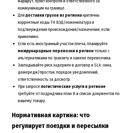
маршрут, пункт контроля и ответственного за
коммуникации на границе.
Для
доставки грузов из региона
критичны
корректные коды ТН ВЭД/номенклатура и
подтверждения происхождения/назначения, если
применимо.
Если есть иностранный участок плеча, планируйте
международные перевозки в регион
только с
альтернативами по транзиту и замене перевозчика.
Закладывайте риск задержек в договор и SLA: окна,
демередж/простои, порядок уведомлений,
ответственность за досмотр.
При запросе
логистические услуги в регионе
требуйте от подрядчика план B и список документов по
вашему товару.
Нормативная картина: что
регулирует поездки и пересылки