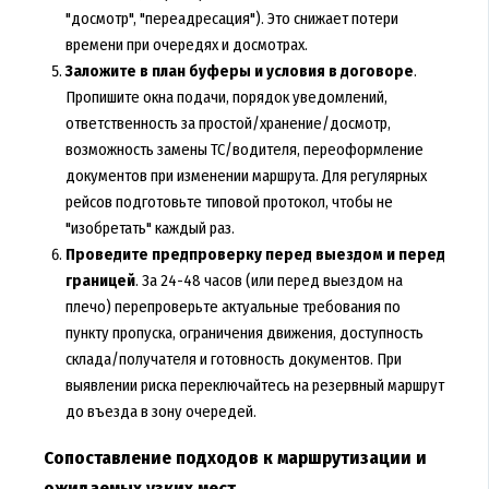
"досмотр", "переадресация"). Это снижает потери
времени при очередях и досмотрах.
Заложите в план буферы и условия в договоре
.
Пропишите окна подачи, порядок уведомлений,
ответственность за простой/хранение/досмотр,
возможность замены ТС/водителя, переоформление
документов при изменении маршрута. Для регулярных
рейсов подготовьте типовой протокол, чтобы не
"изобретать" каждый раз.
Проведите предпроверку перед выездом и перед
границей
. За 24-48 часов (или перед выездом на
плечо) перепроверьте актуальные требования по
пункту пропуска, ограничения движения, доступность
склада/получателя и готовность документов. При
выявлении риска переключайтесь на резервный маршрут
до въезда в зону очередей.
Сопоставление подходов к маршрутизации и
ожидаемых узких мест