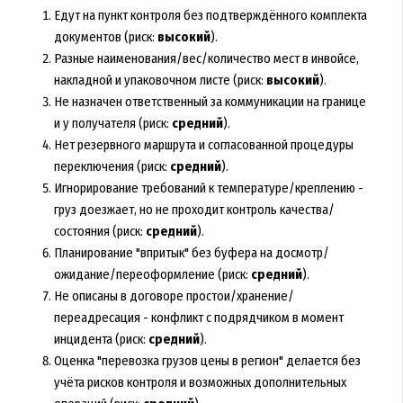
Едут на пункт контроля без подтверждённого комплекта
документов (риск:
высокий
).
Разные наименования/вес/количество мест в инвойсе,
накладной и упаковочном листе (риск:
высокий
).
Не назначен ответственный за коммуникации на границе
и у получателя (риск:
средний
).
Нет резервного маршрута и согласованной процедуры
переключения (риск:
средний
).
Игнорирование требований к температуре/креплению -
груз доезжает, но не проходит контроль качества/
состояния (риск:
средний
).
Планирование "впритык" без буфера на досмотр/
ожидание/переоформление (риск:
средний
).
Не описаны в договоре простои/хранение/
переадресация - конфликт с подрядчиком в момент
инцидента (риск:
средний
).
Оценка "перевозка грузов цены в регион" делается без
учёта рисков контроля и возможных дополнительных