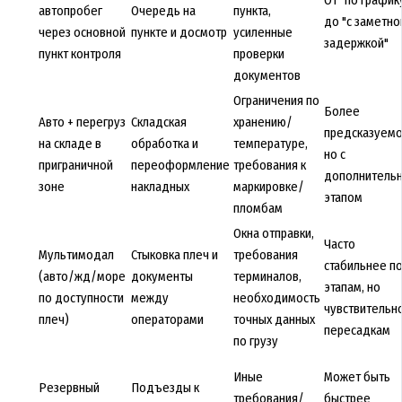
автопробег
Очередь на
пункта,
до "с заметно
через основной
пункте и досмотр
усиленные
задержкой"
пункт контроля
проверки
документов
Ограничения по
Более
Авто + перегруз
Складская
хранению/
предсказуемо
на складе в
обработка и
температуре,
но с
приграничной
переоформление
требования к
дополнитель
зоне
накладных
маркировке/
этапом
пломбам
Окна отправки,
Часто
Мультимодал
Стыковка плеч и
требования
стабильнее п
(авто/жд/море
документы
терминалов,
этапам, но
по доступности
между
необходимость
чувствительно
плеч)
операторами
точных данных
пересадкам
по грузу
Иные
Может быть
Резервный
Подъезды к
требования/
быстрее