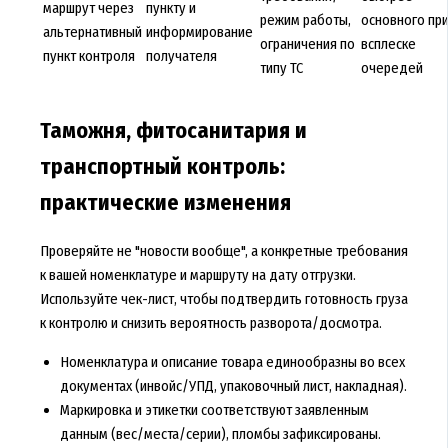
маршрут через
пункту и
режим работы,
основного пр
альтернативный
информирование
ограничения по
всплеске
пункт контроля
получателя
типу ТС
очередей
Таможня, фитосанитария и
транспортный контроль:
практические изменения
Проверяйте не "новости вообще", а конкретные требования
к вашей номенклатуре и маршруту на дату отгрузки.
Используйте чек-лист, чтобы подтвердить готовность груза
к контролю и снизить вероятность разворота/досмотра.
Номенклатура и описание товара единообразны во всех
документах (инвойс/УПД, упаковочный лист, накладная).
Маркировка и этикетки соответствуют заявленным
данным (вес/места/серии), пломбы зафиксированы.