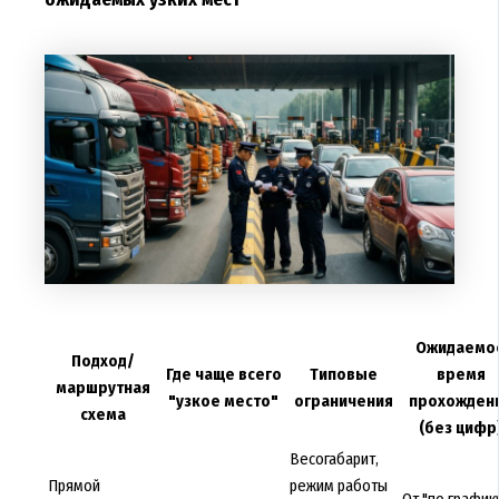
Ожидаемо
Подход/
Где чаще всего
Типовые
время
маршрутная
"узкое место"
ограничения
прохожден
схема
(без цифр
Весогабарит,
Прямой
режим работы
От "по график