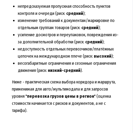
непредсказуемая пропускная способность пунктов
контроля и очереди (риск:
средний
);
изменение требований к документам/маркировке по
отдельным группам товаров (риск:
средний
);
усиление досмотров и переупаковок, повреждения из-
за дополнительной обработки (риск:
средний
);
недоступность отдельных перевозчиков/платёжных
цепочек на международном плече (риск:
высокий
);
весогабаритные ограничения и сезонные ограничения
движения (риск:
низкий-средний
).
Ниже - практическая схема выбора коридора и маршрута,
применимая для авто/мультимодала и для запросов
уровня "
перевозка грузов цены в регион
" (оценка
стоимости начинается с рисков и документов, а не с
тарифа).