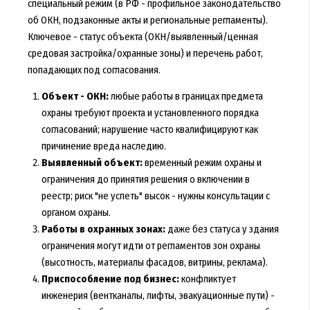
специальный режим (в РФ - профильное законодательство
об ОКН, подзаконные акты и региональные регламенты).
Ключевое - статус объекта (ОКН/выявленный/ценная
средовая застройка/охранные зоны) и перечень работ,
попадающих под согласования.
Объект - ОКН:
любые работы в границах предмета
охраны требуют проекта и установленного порядка
согласований; нарушение часто квалифицируют как
причинение вреда наследию.
Выявленный объект:
временный режим охраны и
ограничения до принятия решения о включении в
реестр; риск "не успеть" высок - нужны консультации с
органом охраны.
Работы в охранных зонах:
даже без статуса у здания
ограничения могут идти от регламентов зон охраны
(высотность, материалы фасадов, витрины, реклама).
Приспособление под бизнес:
конфликтует
инженерия (вентканалы, лифты, эвакуационные пути) -