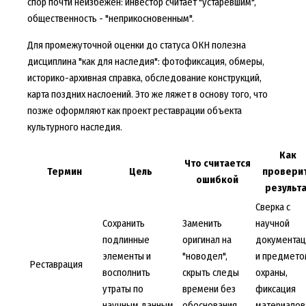
спор почти неизбежен: инвестор считает "устаревшим",
общественность - "неприкосновенным".
Для промежуточной оценки до статуса ОКН полезна
дисциплина "как для наследия": фотофиксация, обмеры,
историко-архивная справка, обследование конструкций,
карта поздних наслоений. Это же ляжет в основу того, что
позже оформляют как проект реставрации объекта
культурного наследия.
Как
Что считается
Термин
Цель
провери
ошибкой
результ
Сверка с
Сохранить
Заменить
научной
подлинные
оригинал на
документац
элементы и
"новодел",
и предмето
Реставрация
восполнить
скрыть следы
охраны,
утраты по
времени без
фиксация
научным данным
обоснования
материалов