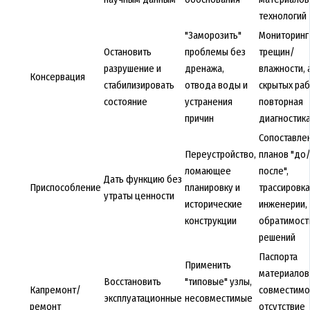
технологий
"Заморозить"
Мониторинг
Остановить
проблемы без
трещин/
разрушение и
дренажа,
влажности, 
Консервация
стабилизировать
отвода воды и
скрытых раб
состояние
устранения
повторная
причин
диагностик
Сопоставле
Переустройство,
планов "до
ломающее
после",
Дать функцию без
Приспособление
планировку и
трассировка
утраты ценности
исторические
инженерии,
конструкции
обратимост
решений
Паспорта
Применить
материалов
Восстановить
"типовые" узлы,
Капремонт/
совместимо
эксплуатационные
несовместимые
ремонт
отсутствие