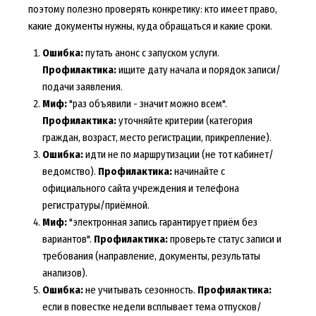
поэтому полезно проверять конкретику: кто имеет право,
какие документы нужны, куда обращаться и какие сроки.
Ошибка:
путать анонс с запуском услуги.
Профилактика:
ищите дату начала и порядок записи/
подачи заявления.
Миф:
"раз объявили - значит можно всем".
Профилактика:
уточняйте критерии (категория
граждан, возраст, место регистрации, прикрепление).
Ошибка:
идти не по маршрутизации (не тот кабинет/
ведомство).
Профилактика:
начинайте с
официального сайта учреждения и телефона
регистратуры/приёмной.
Миф:
"электронная запись гарантирует приём без
вариантов".
Профилактика:
проверьте статус записи и
требования (направление, документы, результаты
анализов).
Ошибка:
не учитывать сезонность.
Профилактика:
если в повестке недели всплывает тема отпусков/